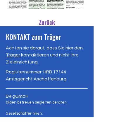
Zurück
KONTAKT zum Träger
Achten sie darauf, dass Sie hier den
Träger
kontaktieren und nicht Ihre
Zieleinrichtung.
Registernummer: HRB 17144
Amtsgericht Aschaffenburg
B4 gGmbH
bilden betreuen begleiten beraten
Gesell
schafterinnen:
Franziska Bareins und Kathrin Richter
Hauptstraße 458, 63773 Goldbach