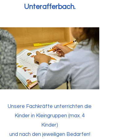
Unterafferbach.
Unsere Fachkräfte unterrichten die
Kinder in Kleingruppen (max. 4
Kinder)
und nach den jeweiligen Bedarfen!